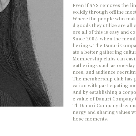
Even if SNS removes the limi
solidly through offline mee
Where the people who make 
d goods they utilize are al
ere all of this is easy and c
Since 2002, when the member
herings. The Danuri Compan
ate a better gathering cultu
Membership clubs can easil
gatherings such as one-day 
nces, and audience recruit
The membership club has pro
cation with participating m
And by establishing a corpo
e value of Danuri Company t
Th Danuri Company dreams o
nergy and sharing values wit
hose moments.