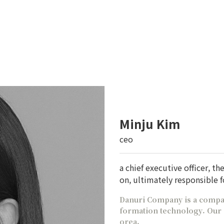
Minju Kim
ceo
a chief executive officer, t
on, ultimately responsible f
Danuri Company is a company
formation technology. Our g
orea.