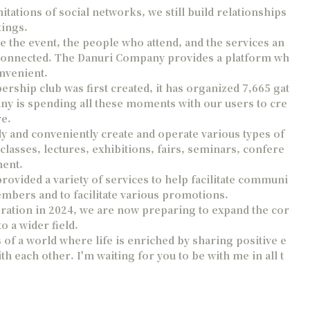
tations of social networks, we still build relationships
tings.
the event, the people who attend, and the services an
l connected. The Danuri Company provides a platform wh
onvenient.
ship club was first created, it has organized 7,665 gat
y is spending all these moments with our users to cre
re.
y and conveniently create and operate various types of
classes, lectures, exhibitions, fairs, seminars, confere
ment.
vided a variety of services to help facilitate communi
embers and to facilitate various promotions.
ration in 2024, we are now preparing to expand the cor
o a wider field.
f a world where life is enriched by sharing positive e
h each other. I'm waiting for you to be with me in all t